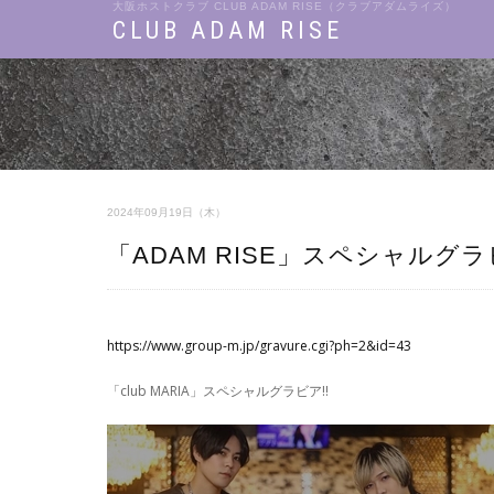
大阪ホストクラブ CLUB ADAM RISE（クラブアダムライズ）
CLUB ADAM RISE
2024年09月19日（木）
「ADAM RISE」スペシャルグラ
https://www.group-m.jp/gravure.cgi?ph=2&id=43
「club MARIA」スペシャルグラビア!!