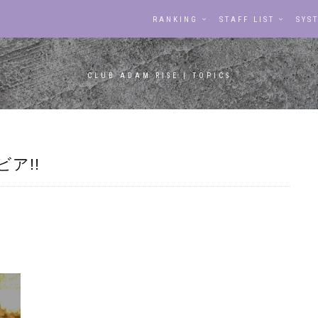
RANKING
STAFF LIST
SYS
CLUB ADAM RISE | TOPICS
ビア!!