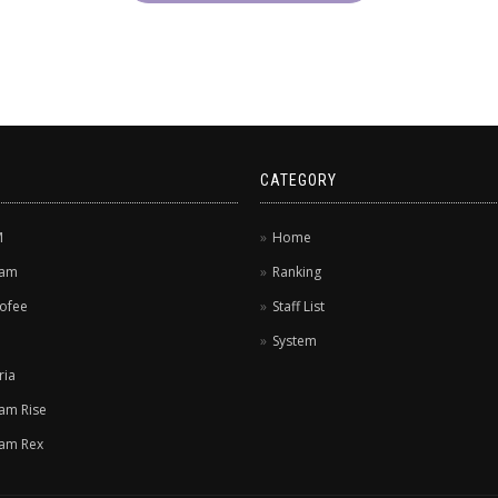
CATEGORY
M
Home
dam
Ranking
ofee
Staff List
e
System
ria
am Rise
am Rex