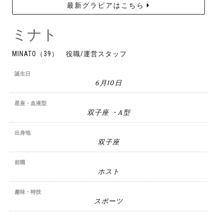
最新グラビアはこちら
ミナト
MINATO（39） 役職/運営スタッフ
誕生日
6月10日
星座・血液型
双子座 ・A型
出身地
双子座
前職
ホスト
趣味・特技
スポーツ